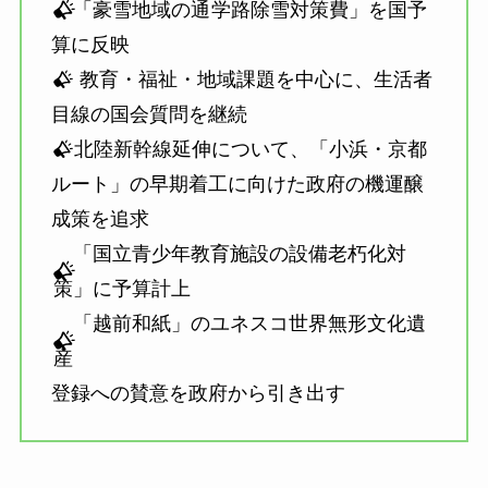
「豪雪地域の通
学路除雪対策費」を国予
算に反映
教育・福祉・地域課題を中心に、生活者
目線の国会質問を継続
北陸新幹線延伸について、「小浜・京都
ルート」の早期着工に向けた政府の機運醸
成策を追求
「国立青少年教育施設の設備老朽化対
策」に予算計上
「越前和紙」のユネスコ世界無形文化遺
産
登録への賛意を政府から引き出す