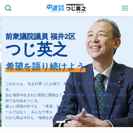
前衆議院議員 福井2区
つじ英之
希望を語り続けよう
これからも、 生まれ育った土地で、安心して暮らし続けられる社会をつく
る。
住む場所や生まれた環境に関係なく、 教育や医療、仕事の選択肢を、誰もが
持てる社会をつくる。
厳しい現実の中でも、「 希望」を語り続けることを、決して手放さない。
一人ではなく、 みんなで考え、みんなで動く政治を、福井から。
Scroll
だから私は今日も、 地域を歩き、ひたむきに声を聴き続けていきます。