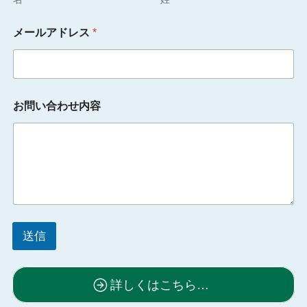
名
メールアドレス
*
前
お
問
い
合
わ
お問い合わせ内容
せ
内
容
メ
ー
ル
ア
ド
レ
ス
送信
詳しくはこちら…